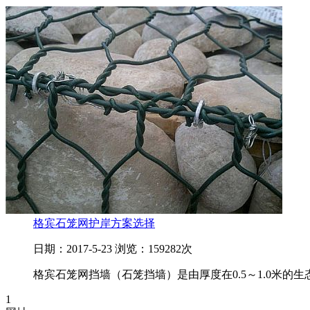
格宾石笼网护岸方案选择
日期：2017-5-23 浏览：159282次
格宾石笼网挡墙（石笼挡墙）是由厚度在0.5～1.0米的生
1