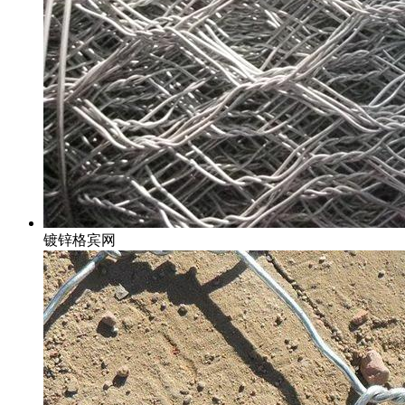
镀锌格宾网