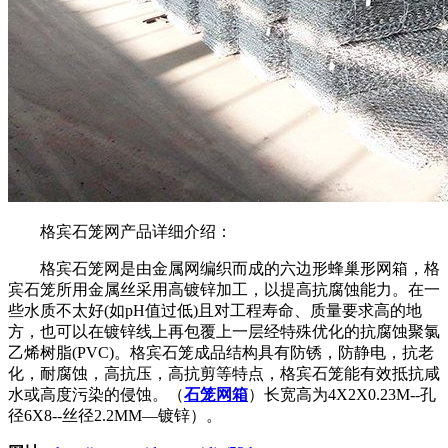
格宾石笼网产品详细介绍：
格宾石笼网是由金属网编织而成的六边形蜂巢形网箱，格
宾石笼所用金属丝采用高镀锌加工，以提高抗腐蚀能力。在一
些水质不太好(如pH值过低)且对工程寿命、质量要求高的地
方，也可以在镀锌线上再包覆上一层经特殊优化的抗腐蚀聚氯
乙烯树脂(PVC)。格宾石笼成品结构具有防锈，防静电，抗老
化，耐腐蚀，高抗压，高抗剪等特点，格宾石笼能有效抵抗咸
水或高度污染的侵蚀。（
石笼网箱
）长宽高为4X2X0.23M--孔
径6X8--丝径2.2MM—镀锌）。