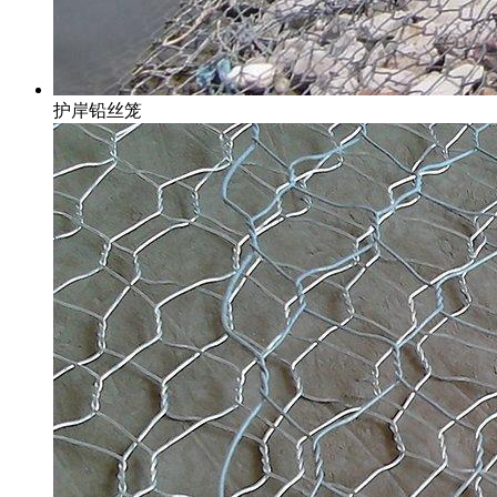
护岸铅丝笼