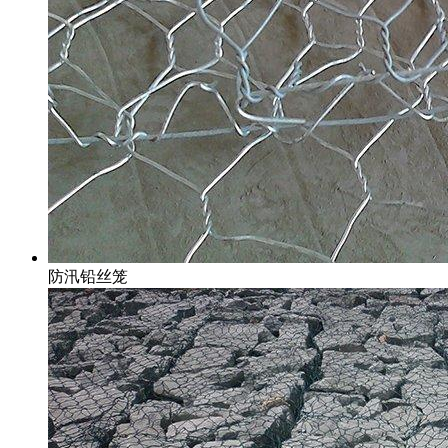
防汛铅丝笼