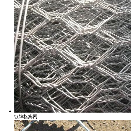
镀锌格宾网