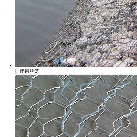
护岸铅丝笼