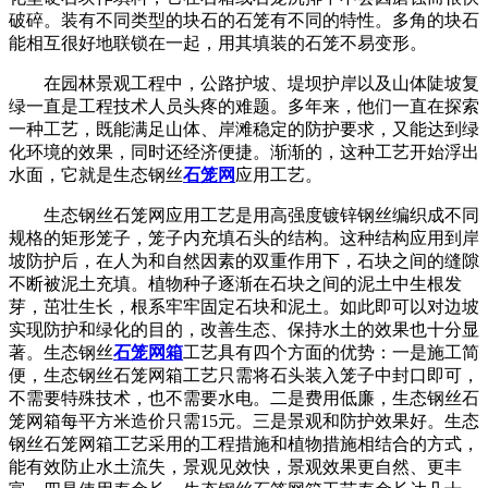
破碎。装有不同类型的块石的石笼有不同的特性。多角的块石
能相互很好地联锁在一起，用其填装的石笼不易变形。
在园林景观工程中，公路护坡、堤坝护岸以及山体陡坡复
绿一直是工程技术人员头疼的难题。多年来，他们一直在探索
一种工艺，既能满足山体、岸滩稳定的防护要求，又能达到绿
化环境的效果，同时还经济便捷。渐渐的，这种工艺开始浮出
水面，它就是生态钢丝
石笼网
应用工艺。
生态钢丝石笼网应用工艺是用高强度镀锌钢丝编织成不同
规格的矩形笼子，笼子内充填石头的结构。这种结构应用到岸
坡防护后，在人为和自然因素的双重作用下，石块之间的缝隙
不断被泥土充填。植物种子逐渐在石块之间的泥土中生根发
芽，茁壮生长，根系牢牢固定石块和泥土。如此即可以对边坡
实现防护和绿化的目的，改善生态、保持水土的效果也十分显
著。生态钢丝
石笼网箱
工艺具有四个方面的优势：一是施工简
便，生态钢丝石笼网箱工艺只需将石头装入笼子中封口即可，
不需要特殊技术，也不需要水电。二是费用低廉，生态钢丝石
笼网箱每平方米造价只需15元。三是景观和防护效果好。生态
钢丝石笼网箱工艺采用的工程措施和植物措施相结合的方式，
能有效防止水土流失，景观见效快，景观效果更自然、更丰