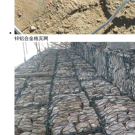
锌铝合金格宾网