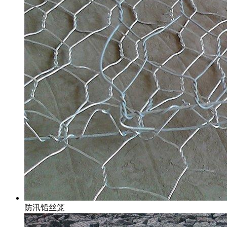
防汛铅丝笼