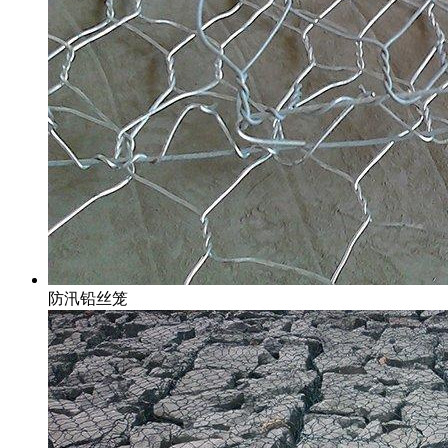
防汛铅丝笼