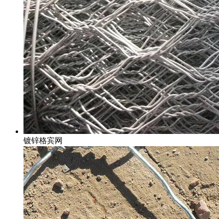
镀锌格宾网