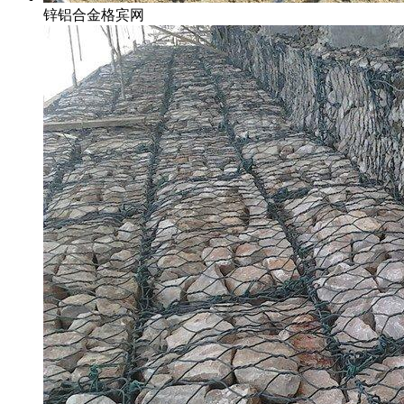
锌铝合金格宾网