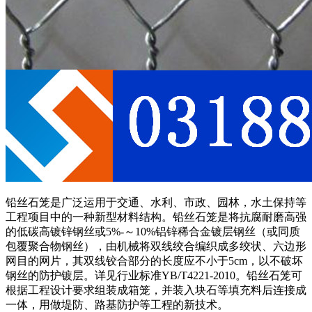
铅丝石笼是广泛运用于交通、水利、市政、园林，水土保持等
工程项目中的一种新型材料结构。铅丝石笼是将抗腐耐磨高强
的低碳高镀锌钢丝或5%-～10%铝锌稀合金镀层钢丝（或同质
包覆聚合物钢丝），由机械将双线绞合编织成多绞状、六边形
网目的网片，其双线铰合部分的长度应不小于5cm，以不破坏
钢丝的防护镀层。详见行业标准YB/T4221-2010。铅丝石笼可
根据工程设计要求组装成箱笼，并装入块石等填充料后连接成
一体，用做堤防、路基防护等工程的新技术。