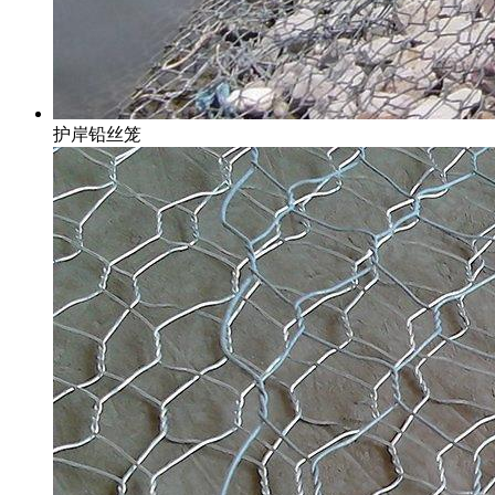
护岸铅丝笼