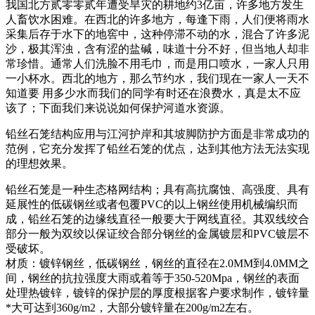
我国北方贰零零贰年遭受旱灾的耕地约3亿亩，许多地方发生
人畜饮水困难。在西北的许多地方，每逢下雨，人们便将雨水
采集后存于水下的地窖中，这种停滞不动的水，混合了许多泥
沙，极其浑浊，含有涩的盐碱，味道十分不好，但当地人却非
常珍惜。通常人们洗脸不用毛巾，而是用口喷水，一家人只用
一小杯水。西北的地方，那么节约水，我们现在一家人一天不
知道要 用多少水而我们的同学有时还在浪费水，真是太不应
该了；下面我们来说说如何保护河道水资源。
铅丝石笼结构应用与江河护岸和其坡脚防护方面是非常成功的
范例，它充分发挥了铅丝石笼的优点，达到其他方法无法实现
的理想效果。
铅丝石笼是一种生态格网结构；具有高抗腐蚀、高强度、具有
延展性的低碳钢丝或者包覆PVC的以上钢丝使用机械编织而
成，铅丝石笼的边缘线直径一般要大于网线直径。其双线绞合
部分一般为双绞以保证绞合部分钢丝的金属镀层和PVC镀层不
受破坏。
材质：镀锌钢丝，低碳钢丝，钢丝的直径在2.0MM到4.0MM之
间，钢丝的抗拉强度大雨或着等于350-520Mpa，钢丝的表面
处理热镀锌，镀锌的保护层的厚度根据客户要求制作，镀锌量
*大可达到360g/m2，大部分镀锌量在200g/m2左右。