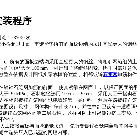
安装程序
览：235062次
般不得超过 1 m。雷诺护垫所有的面板边端均采用直径更大的
1 m。所有的面板边端均采用直径更大的钢丝。将相邻网箱组的上下
的间距*大为 100 mm， 可用钳子将绑丝固紧。绑扎时需注意
放置在依据设计图纸实际放样的位置， 相邻镀锌
石笼网
加筋构件
定绑在镀锌石笼网加筋的前面， 使其紧靠在网面上， 以保证网面的
 MPa， 石料粒径选用 10 cm ～30 cm， 采用人工干摆砌
先在相邻镀锌石笼网内也装填好第一层石料， 然后在该镀锌石
设计尺寸， 网体构件每件长2 m， 并在中部已设有一道横隔板，
再装填该镀锌石笼网内的第二层石料， 这样可防止引起侧边挤压变形
循环作业。
人工绞接盖板与面墙箱笼顶边， 先折叠镀锌石笼网盖板并将各面板拉紧，
的钢丝端头压入已成型的网腔内部。