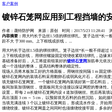
客户案例
镀锌石笼网应用到工程挡墙的
作者：晟特防护网 来源：原创 时间：2017/5/23 11:28:41 浏
内容摘要：
用大约长于边丝1.5倍的绑丝绑扎。笼子边丝*长一
距不大 于300 mm。上下框线或折线， ...
用大约长于边丝1.5倍的绑丝绑扎。笼子边丝*长一般不得超过 
上下框线或折线， 用绑丝螺旋固定绞绕收紧联结绑扎，边缘末端
基础准备好后， 人工将提前组装好的
镀锌石笼网
加筋单元依次
成一个连续的整体， 提高结构整体的稳定性。
现场人员将木板加工好的方格面板， 用钢丝按间隔 1 m 固
镀锌石笼网内的装填石料采用鹅卵石或弱风化片石， 石料强度大于 30
填充镀锌石笼网笼。一个镀锌石笼网内装填好第一层石料后， 
板间加装加强钢丝， 使面板间充分连接以保证网腔的整体性。按照
设置， 即每 2 m长镀锌石笼网内设 4 道加强钢丝。然后
高出顶面 3 cm ～ 5 cm， 以预留填充石料的自然沉陷， 如此
当填充满连续 3 个以上镀锌石笼网后， 形成流水作业， 开始用
缠绕绞接。镀锌石笼网盖之间同时也须缠绕绞接牢固， 多余