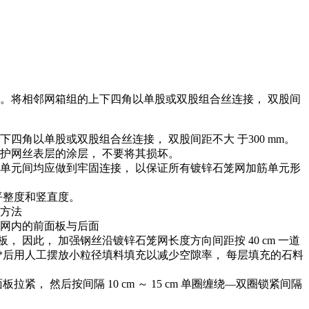
钢丝。将相邻网箱组的上下四角以单股或双股组合丝连接， 双股间
四角以单股或双股组合丝连接， 双股间距不大 于300 mm。
保护网丝表层的涂层， 不要将其损坏。
单元间均应做到牢固连接， 以保证所有镀锌石笼网加筋单元形
平整度和竖直度。
石方法
笼网内的前面板与后面
 因此， 加强钢丝沿镀锌石笼网长度方向间距按 40 cm 一道
。*后用人工摆放小粒径填料填充以减少空隙率， 每层填充的石料
 然后按间隔 10 cm ～ 15 cm 单圈缠绕—双圈锁紧间隔